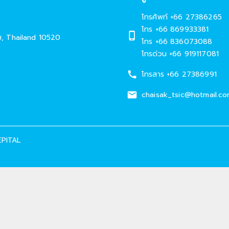
โทรศัพท์
+66 27386265
โทร +66 869933381
ม
,
Thailand
10520
โทร +66 836073088
โทรด่วน +66 919117081
โทรสาร
+66 27386991
chaisak_tsic@hotmail.c
EPITAL