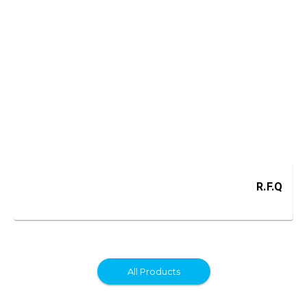
R.F.Q
All Products