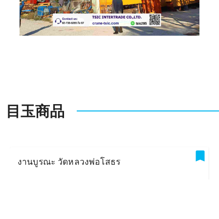
目玉商品
งานบูรณะ วัดหลวงพ่อโสธร